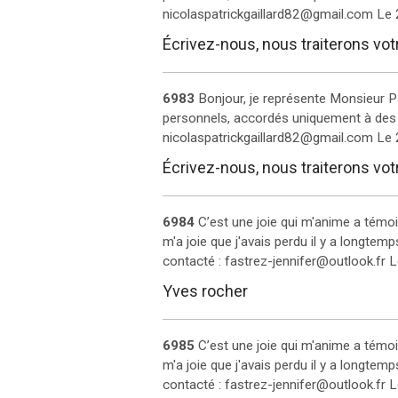
nicolaspatrickgaillard82@gmail.com
Le
Écrivez-nous, nous traiterons vo
6983
Bonjour, je représente Monsieur Pa
personnels, accordés uniquement à des 
nicolaspatrickgaillard82@gmail.com
Le
Écrivez-nous, nous traiterons vo
6984
C’est une joie qui m'anime a témo
m'a joie que j'avais perdu il y a longtemp
contacté : fastrez-jennifer@outlook.fr
L
Yves rocher
6985
C’est une joie qui m'anime a témo
m'a joie que j'avais perdu il y a longtemp
contacté : fastrez-jennifer@outlook.fr
L